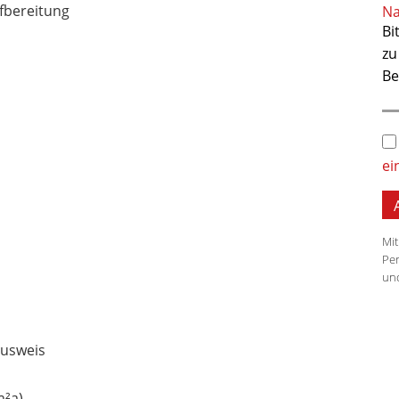
fbereitung
Na
K
Ba
Ke
ei
G
Mit
Per
und
Ve
usweis
Ka
m²a)