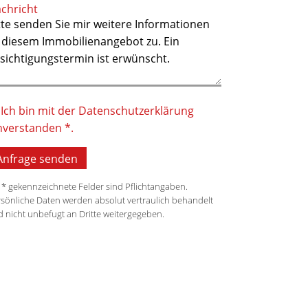
1 Garage
chricht
üche
sep. Küche
lkon
Terrasse + Balkon
Ich bin mit der Datenschutzerklärung
ller
nverstanden *.
Ja
artennutzung
 * gekennzeichnete Felder sind Pflichtangaben.
Ja
sönliche Daten werden absolut vertraulich behandelt
 nicht unbefugt an Dritte weitergegeben.
rfügbar ab
sofort
ufpreis
399.000 €