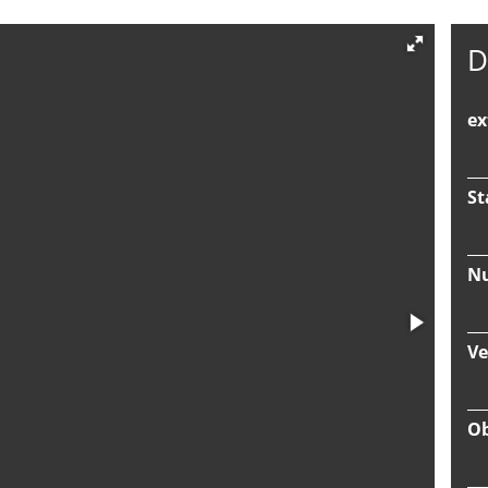
D
ex
St
Nu
Ve
Ob